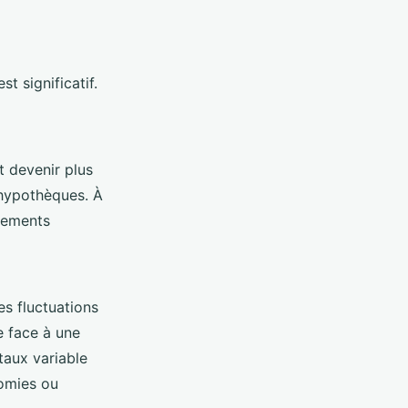
t significatif.
t devenir plus
 hypothèques. À
aiements
es fluctuations
re face à une
taux variable
nomies ou