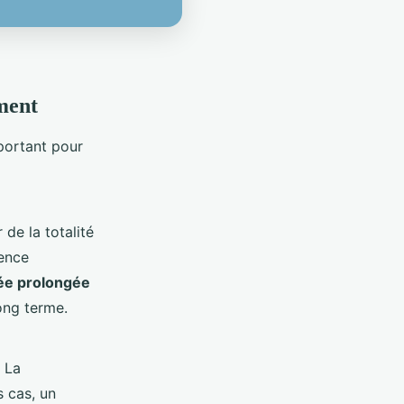
ment
mportant pour
de la totalité
uence
ée prolongée
ong terme.
 La
s cas, un