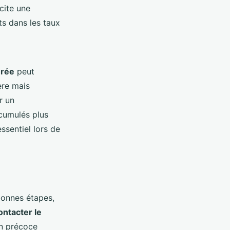
cite une
ts dans les taux
urée
peut
ère mais
r un
cumulés plus
ssentiel lors de
bonnes étapes,
ontacter le
on précoce