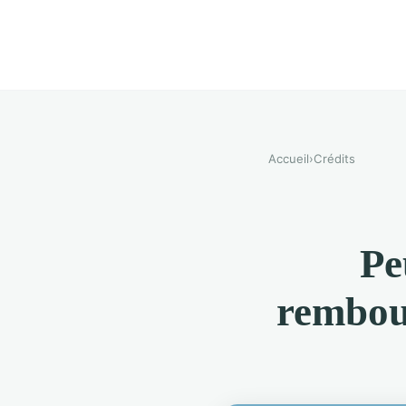
Accueil
›
Crédits
Pe
rembour