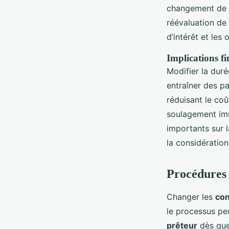
changement de r
réévaluation de
d’intérêt et les
Implications fi
Modifier la dur
entraîner des p
réduisant le coû
soulagement imm
importants sur l
la considératio
Procédures 
Changer les
con
le processus peu
prêteur
dès que