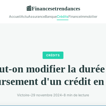
Financesetrendances
📰
Accueil
Actu
Assurance
Banque
Crédits
Finance
Immobilier
CRÉDITS
ut-on modifier la durée
sement d'un crédit en
Victoire
•
29 novembre 2024
•
8 min de lecture