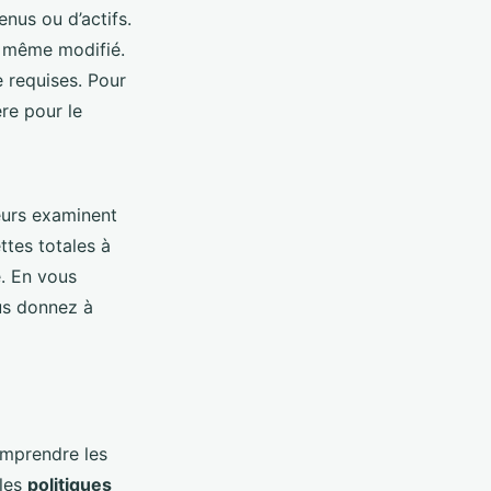
nus ou d’actifs.
t même modifié.
 requises. Pour
ère pour le
eurs examinent
ttes totales à
é. En vous
us donnez à
comprendre les
 les
politiques